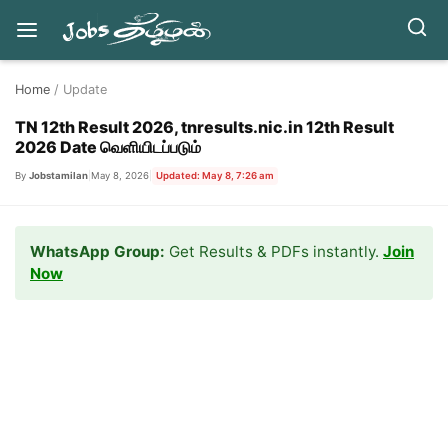
Skip
Home
/ Update
to
content
TN 12th Result 2026, tnresults.nic.in 12th Result
2026 Date வெளியிடப்படும்
By
Jobstamilan
|
May 8, 2026
|
Updated: May 8, 7:26 am
WhatsApp Group:
Get Results & PDFs instantly.
Join
Now