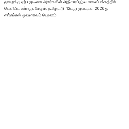
முறைக்கு ஏற்ப முடிவை அவர்களின் அதிகாரப்பூர்வ வலைப்பக்கத்தில்
வெளியிட உள்ளது. மேலும், தமிழ்நாடு 12வது முடிவுகள் 2026 ஐ
எஸ்எம்எஸ் மூலமாகவும் பெறலாம்.