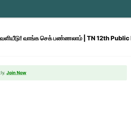
 வெளியீடு! வாங்க செக் பண்ணலாம் | TN 12th Publi
ly.
Join Now