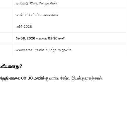
தமிழ்நாடு 12வது பொதுத் தேர்வு
சுமார் 8.51 லட்சம்+ மாணவர்கள்
மார்ச் 2026
மே 08, 2026 – காலை 09:30 மணி
www.tnresults.nic.in / dge.tn.gov.in
 வெளியானது?
 தேதி காலை 09:30 மணிக்கு
மாநில தேர்வு இயக்குநரகத்தால்