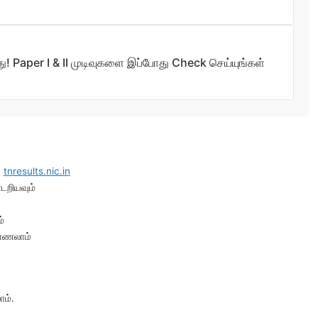
Paper I & II முடிவுகளை இப்போது Check செய்யுங்கள்
:
tnresults.nic.in
்டறியவும்
்
காணலாம்
ம்.