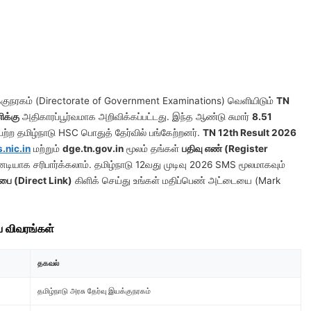
க்குநரகம் (Directorate of Government Examinations) வெளியிடும்
TN
க்கு
அதிகாரப்பூர்வமாக அறிவிக்கப்பட்டது. இந்த ஆண்டு சுமார்
8.51
ற்ற தமிழ்நாடு HSC பொதுத் தேர்வில் பங்கேற்றனர்.
TN 12th Result 2026
s.nic.in
மற்றும்
dge.tn.gov.in
மூலம் தங்கள்
பதிவு எண் (Register
னடியாக சரிபார்க்கலாம். தமிழ்நாடு 12வது முடிவு 2026 SMS மூலமாகவும்
பை (Direct Link)
கிளிக் செய்து உங்கள் மதிப்பெண் அட்டையை (Mark
ய விவரங்கள்
தகவல்
தமிழ்நாடு அரசு தேர்வு இயக்குநரகம்