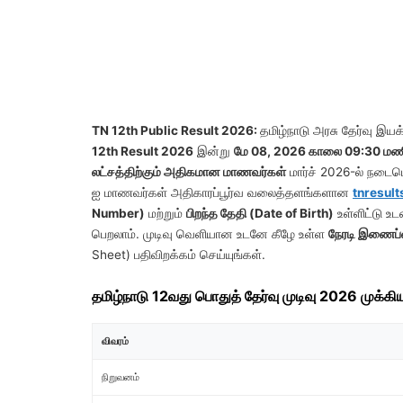
TN 12th Public Result 2026:
தமிழ்நாடு அரசு தேர்வு இய
12th Result 2026
இன்று
மே 08, 2026 காலை 09:30 மணி
லட்சத்திற்கும் அதிகமான மாணவர்கள்
மார்ச் 2026-ல் நடைபெ
ஐ மாணவர்கள் அதிகாரப்பூர்வ வலைத்தளங்களான
tnresult
Number)
மற்றும்
பிறந்த தேதி (Date of Birth)
உள்ளிட்டு உட
பெறலாம். முடிவு வெளியான உடனே கீழே உள்ள
நேரடி இணைப்
Sheet) பதிவிறக்கம் செய்யுங்கள்.
தமிழ்நாடு 12வது பொதுத் தேர்வு முடிவு 2026 முக்கி
விவரம்
நிறுவனம்