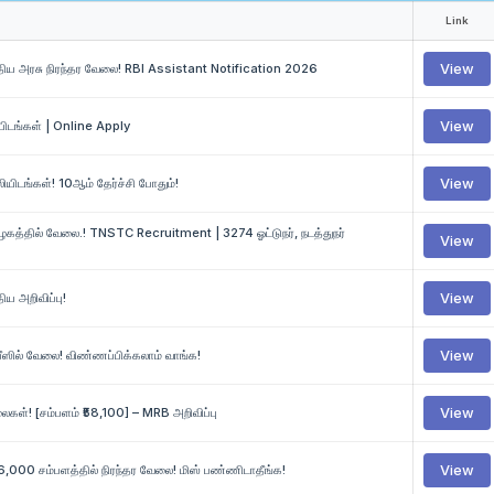
Link
மத்திய அரசு நிரந்தர வேலை! RBI Assistant Notification 2026
View
ிடங்கள் | Online Apply
View
ிடங்கள்! 10ஆம் தேர்ச்சி போதும்!
View
ு கழகத்தில் வேலை.! TNSTC Recruitment | 3274 ஓட்டுநர், நடத்துநர்
View
ிய அறிவிப்பு!
View
ீஸில் வேலை! விண்ணப்பிக்கலாம் வாங்க!
View
கள்! [சம்பளம் ₹58,100] – MRB அறிவிப்பு
View
ூ.46,000 சம்பளத்தில் நிரந்தர வேலை! மிஸ் பண்ணிடாதீங்க!
View