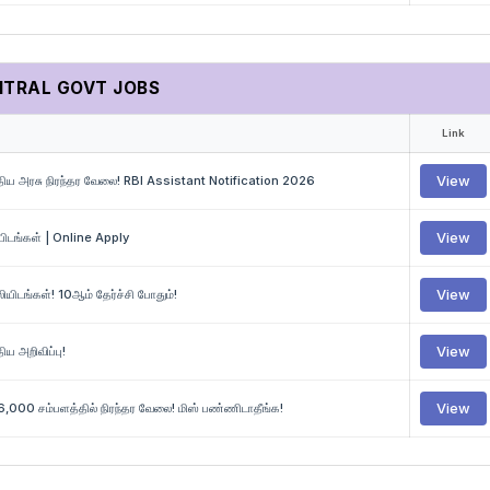
NTRAL GOVT JOBS
Link
மத்திய அரசு நிரந்தர வேலை! RBI Assistant Notification 2026
View
ிடங்கள் | Online Apply
View
ிடங்கள்! 10ஆம் தேர்ச்சி போதும்!
View
ிய அறிவிப்பு!
View
ூ.46,000 சம்பளத்தில் நிரந்தர வேலை! மிஸ் பண்ணிடாதீங்க!
View